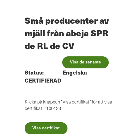
Hoppa
till
huvudinnehåll
Små producenter av
mjäll från abeja SPR
de RL de CV
Visa de senaste
Status:
Engelska
CERTIFIERAD
Klicka på knappen "Visa certifikat" för att visa
certifikat #100133
Visa certifikat