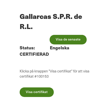
Hoppa
till
huvudinnehåll
Gallarcas S.P.R. de
R.L.
Visa de senaste
Status:
Engelska
CERTIFIERAD
Klicka på knappen "Visa certifikat" för att visa
certifikat #100153
Visa certifikat