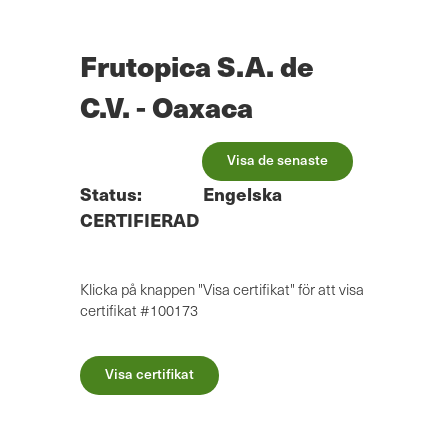
Hoppa
till
huvudinnehåll
Frutopica S.A. de
C.V. - Oaxaca
Visa de senaste
Status:
Engelska
CERTIFIERAD
Klicka på knappen "Visa certifikat" för att visa
certifikat #100173
Visa certifikat