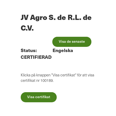
Hoppa
till
huvudinnehåll
JV Agro S. de R.L. de
C.V.
Visa de senaste
Status:
Engelska
CERTIFIERAD
Klicka på knappen "Visa certifikat" för att visa
certifikat nr 100189.
Visa certifikat