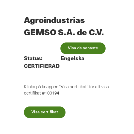
Hoppa
till
huvudinnehåll
Agroindustrias
GEMSO S.A. de C.V.
Visa de senaste
Status:
Engelska
CERTIFIERAD
Klicka på knappen "Visa certifikat" för att visa
certifikat #100194
Visa certifikat