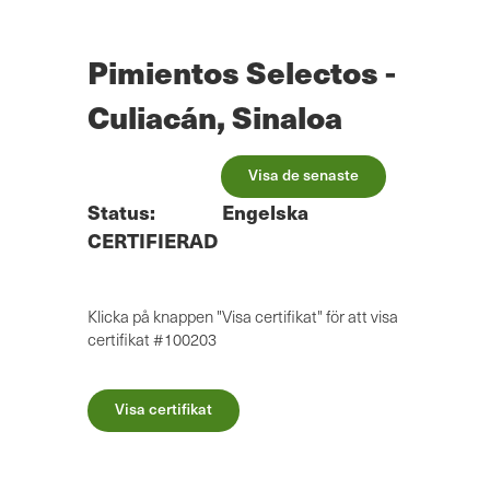
Hoppa
till
huvudinnehåll
Pimientos Selectos -
Culiacán, Sinaloa
Visa de senaste
Status:
Engelska
CERTIFIERAD
Klicka på knappen "Visa certifikat" för att visa
certifikat #100203
Visa certifikat