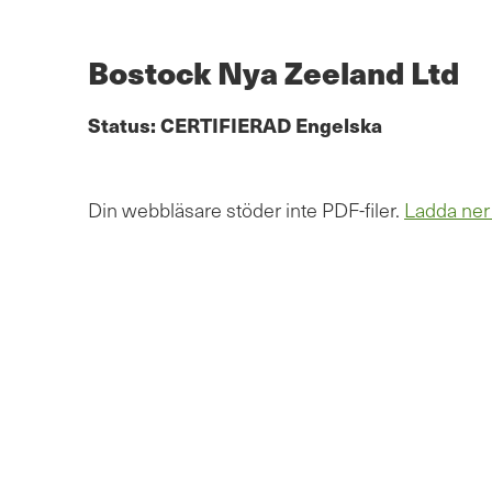
Hoppa
till
huvudinnehåll
Bostock Nya Zeeland Ltd
Status:
CERTIFIERAD
Engelska
Din webbläsare stöder inte PDF-filer.
Ladda ner