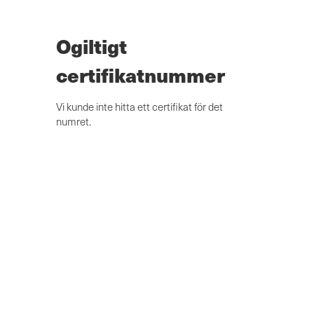
Hoppa
till
huvudinnehåll
Ogiltigt
certifikatnummer
Vi kunde inte hitta ett certifikat för det
numret.