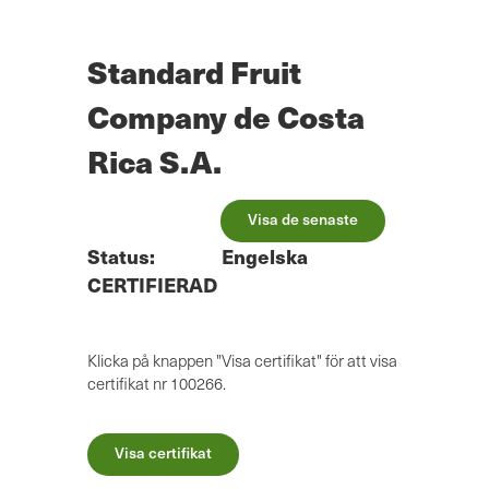
Hoppa
till
huvudinnehåll
Standard Fruit
Company de Costa
Rica S.A.
Visa de senaste
Status:
Engelska
CERTIFIERAD
Klicka på knappen "Visa certifikat" för att visa
certifikat nr 100266.
Visa certifikat