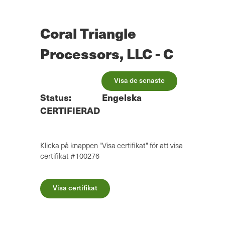
Hoppa
till
huvudinnehåll
Coral Triangle
Processors, LLC - C
Visa de senaste
Status:
Engelska
CERTIFIERAD
Klicka på knappen "Visa certifikat" för att visa
certifikat #100276
Visa certifikat