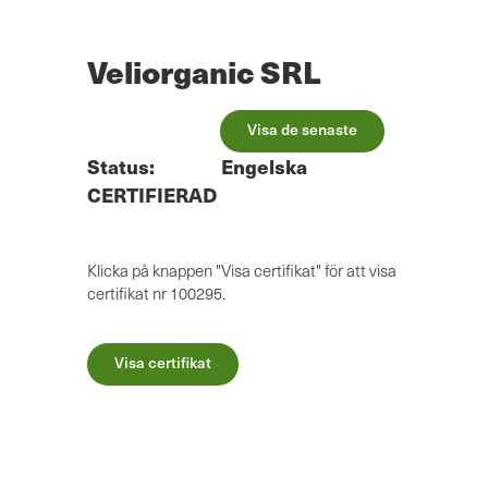
Hoppa
till
huvudinnehåll
Veliorganic SRL
Visa de senaste
Status:
Engelska
CERTIFIERAD
Klicka på knappen "Visa certifikat" för att visa
certifikat nr 100295.
Visa certifikat