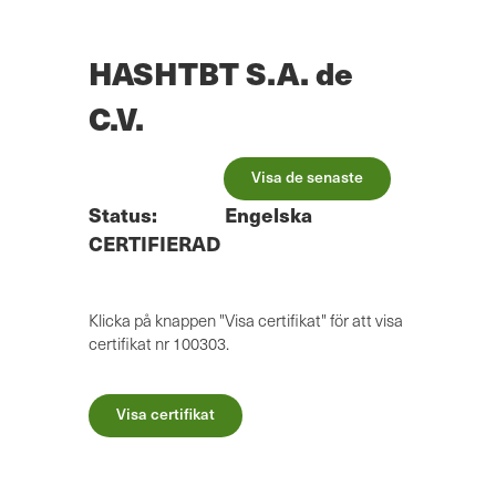
Hoppa
till
huvudinnehåll
HASHTBT S.A. de
C.V.
Visa de senaste
Status:
Engelska
CERTIFIERAD
Klicka på knappen "Visa certifikat" för att visa
certifikat nr 100303.
Visa certifikat