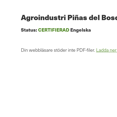
Hoppa
till
huvudinnehåll
Agroindustri Piñas del Bos
Status:
CERTIFIERAD
Engelska
Din webbläsare stöder inte PDF-filer.
Ladda ner