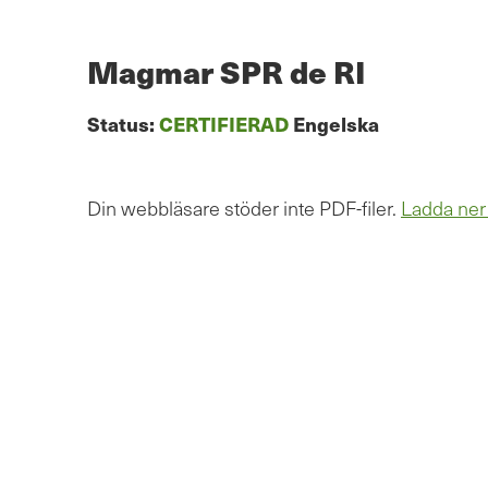
Hoppa
till
huvudinnehåll
Magmar SPR de RI
Status:
CERTIFIERAD
Engelska
Din webbläsare stöder inte PDF-filer.
Ladda ner