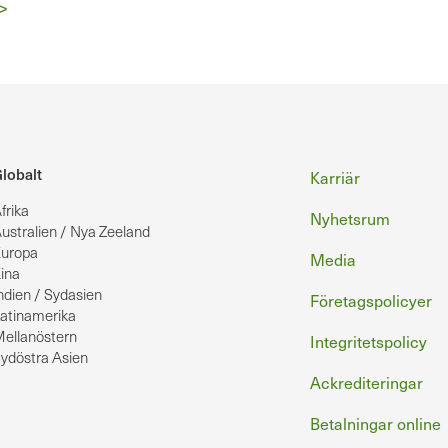
Nästa
>
sida
Sidfot
lobalt
Karriär
frika
Nyhetsrum
ustralien / Nya Zeeland
uropa
Media
ina
ndien / Sydasien
Företagspolicyer
atinamerika
ellanöstern
Integritetspolicy
ydöstra Asien
Ackrediteringar
Betalningar online