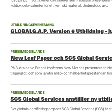
Idag på ESF North America-konferensen i Houston presenterar S
koldioxidekvivalenter för ett kemiskt material. Understödd av...
UTBILDNINGSEVENEMANG
GLOBALG.A.P. Version 6 Utbildning - j
PRESSMEDDELANDE
New Leaf Paper och SCS Global Servic
På Sustainable Brands konferens New Metrics presenterade New 
tillgängligt, och som jämför miljö- och hållbarhetsprestandan hos.
PRESSMEDDELANDE
SCS Global Services anställer ny utbi
Det globala certifieringsorganet SCS Global Services (SCS) är st