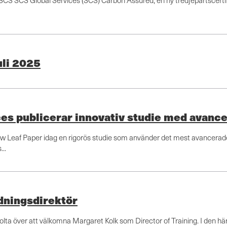
CS SCS Global Services (SCS) Carbon Assured, en ny tredjepartscertifi
uli 2025
es publicerar innovativ studie med avan
Leaf Paper idag en rigorös studie som använder det mest avancerade 
..
ldningsdirektör
olta över att välkomna Margaret Kolk som Director of Training. I den hä