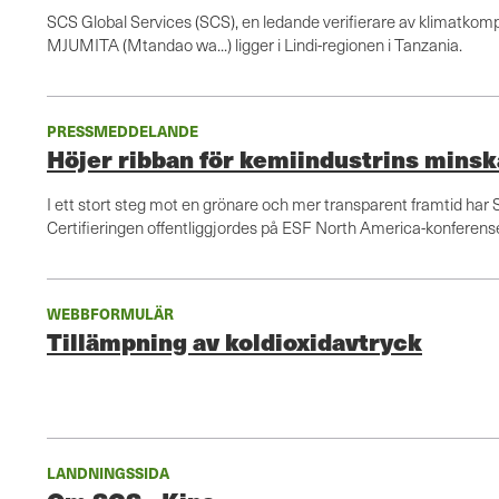
SCS Global Services (SCS), en ledande verifierare av klimatkom
MJUMITA (Mtandao wa...) ligger i Lindi-regionen i Tanzania.
PRESSMEDDELANDE
Höjer ribban för kemiindustrins minsk
I ett stort steg mot en grönare och mer transparent framtid har S
Certifieringen offentliggjordes på ESF North America-konferense
WEBBFORMULÄR
Tillämpning av koldioxidavtryck
LANDNINGSSIDA