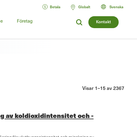
Betala
Globalt
Svenska
de
Företag
Kontakt
Visar 1–15 av 2367
 av koldioxidintensitet och -