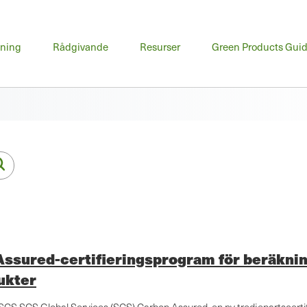
udmeny
dning
Rådgivande
Resurser
Green Products Gui
ssured-certifieringsprogram för beräkning
ukter