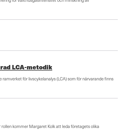
ering för växthusgasintensitet och minskning av
cerad LCA-metodik
ramverket för livscykelanalys (LCA) som för närvarande finns
r rollen kommer Margaret Kolk att leda företagets olika