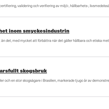
tifiering, validering och verifiering av miljö-, hållbarhets-, livsmedelss
rhet inom smyckesindustrin
än det, med mycket att förbättra när det gäller hållbara och etiska me
varsfullt skogsbruk
eler och en stor skogsägare i Brasilien, markerade tjugo år av demonstr