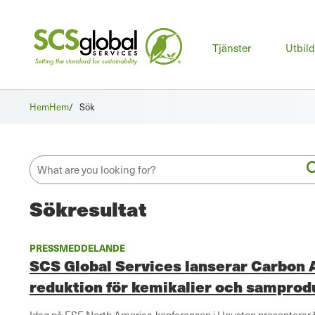
Huv
Tjänster
Utbil
Hem
Hem
/
Sök
Sökresultat
PRESSMEDDELANDE
SCS Global Services lanserar Carbon A
reduktion för kemikalier och samprod