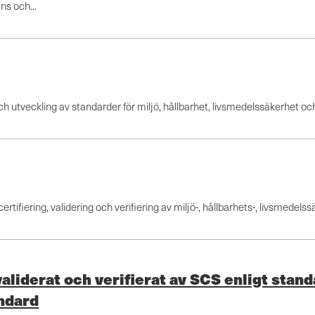
ns och...
och utveckling av standarder för miljö, hållbarhet, livsmedelssäkerhet oc
tifiering, validering och verifiering av miljö-, hållbarhets-, livsmedelss
iderat och verifierat av SCS enligt sta
andard