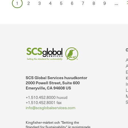
Paginering
...
Sidan
Sidan
Sidan
Sidan
Sidan
Sidan
Sidan
Sidan
Sidan
1
2
3
4
5
6
7
8
9
G
A
A
E
SCS Global Services huvudkontor
K
lobalServices på LinkedIn.
SCS Global Services på YouTube
2000 Powell Street, Suite 600
I
Emeryville, CA 94608 US
L
M
+1.510.452.8000 huvud
S
+1.510.452.8001 fax
info@scsglobalservices.com
Kingfisher-märket och "Setting the
Standard for Sustainability" är registrerade