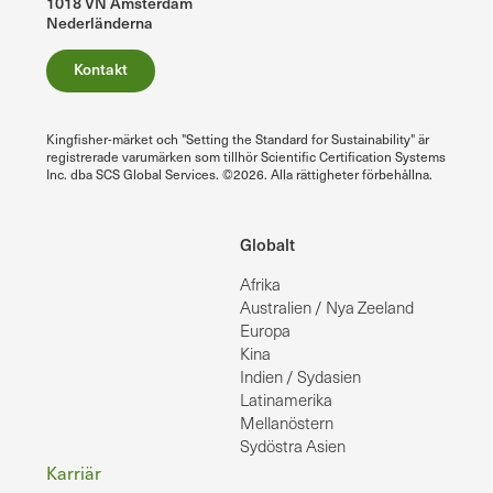
1018 VN Amsterdam
Nederländerna
Kontakt
Kingfisher-märket och "Setting the Standard for Sustainability" är
registrerade varumärken som tillhör Scientific Certification Systems
Inc. dba SCS Global Services. ©2026. Alla rättigheter förbehållna.
Globalt
Afrika
Australien / Nya Zeeland
Europa
Kina
Indien / Sydasien
Latinamerika
Mellanöstern
Sydöstra Asien
Sidfot
Karriär