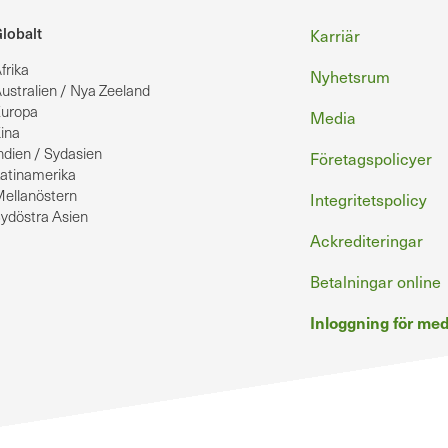
Sidfot
lobalt
Karriär
frika
Nyhetsrum
ustralien / Nya Zeeland
uropa
Media
ina
ndien / Sydasien
Företagspolicyer
atinamerika
ellanöstern
Integritetspolicy
ydöstra Asien
Ackrediteringar
Betalningar online
Inloggning för m