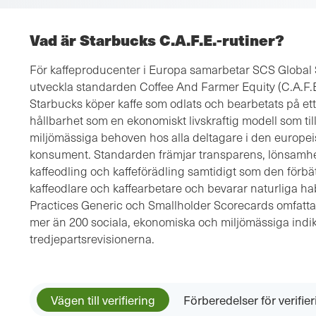
Vad är Starbucks C.A.F.E.-rutiner?
För kaffeproducenter i Europa samarbetar SCS Global 
utveckla standarden Coffee And Farmer Equity (C.A.F.E.
Starbucks köper kaffe som odlats och bearbetats på ett 
hållbarhet som en ekonomiskt livskraftig modell som ti
miljömässiga behoven hos alla deltagare i den europeisk
konsument. Standarden främjar transparens, lönsamhet
kaffeodling och kaffeförädling samtidigt som den förbät
kaffeodlare och kaffearbetare och bevarar naturliga hab
Practices Generic och Smallholder Scorecards omfatt
mer än 200 sociala, ekonomiska och miljömässiga indi
tredjepartsrevisionerna.
Vägen till verifiering
Förberedelser för verifie