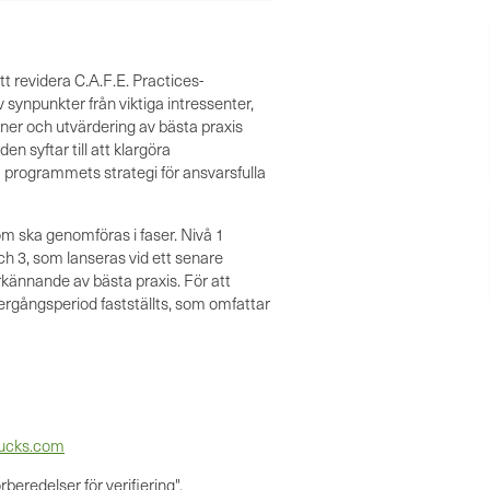
t revidera C.A.F.E. Practices-
synpunkter från viktiga intressenter,
oner och utvärdering av bästa praxis
 syftar till att klargöra
a programmets strategi för ansvarsfulla
om ska genomföras i faser. Nivå 1
h 3, som lanseras vid ett senare
kännande av bästa praxis. För att
vergångsperiod fastställts, som omfattar
bucks.com
beredelser för verifiering".