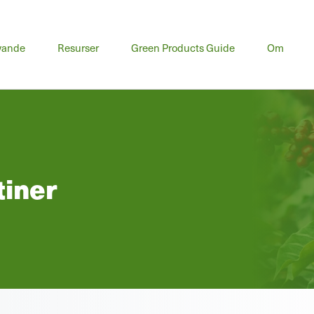
vande
Resurser
Green Products Guide
Om
tiner