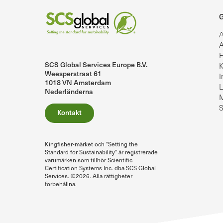
G
A
A
E
SCS Global Services Europe B.V.
K
lobalServices på LinkedIn.
SCS Global Services på YouTube
Weesperstraat 61
I
1018 VN Amsterdam
L
Nederländerna
M
S
Kontakt
Kingfisher-märket och "Setting the
Standard for Sustainability" är registrerade
varumärken som tillhör Scientific
Certification Systems Inc. dba SCS Global
Services. ©2026. Alla rättigheter
förbehållna.