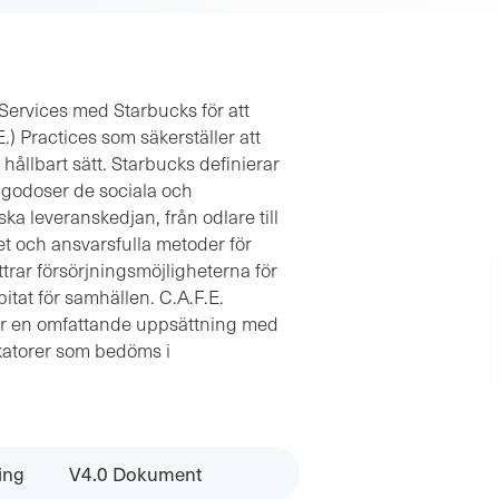
Services med Starbucks för att
) Practices som säkerställer att
hållbart sätt. Starbucks definierar
llgodoser de sociala och
a leveranskedjan, från odlare till
 och ansvarsfulla metoder för
trar försörjningsmöjligheterna för
itat för samhällen. C.A.F.E.
ar en omfattande uppsättning med
katorer som bedöms i
ring
V4.0 Dokument