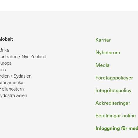
Sidfot
lobalt
Karriär
frika
Nyhetsrum
ustralien / Nya Zeeland
uropa
Media
ina
ndien / Sydasien
Företagspolicyer
atinamerika
ellanöstern
Integritetspolicy
ydöstra Asien
Ackrediteringar
Betalningar online
Inloggning för m