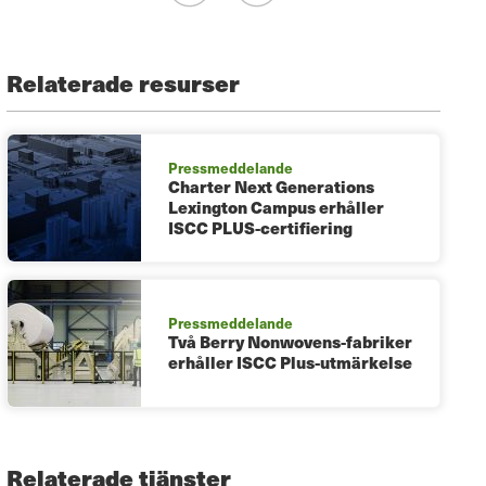
Relaterade resurser
Pressmeddelande
Charter Next Generations
Lexington Campus erhåller
ISCC PLUS-certifiering
Pressmeddelande
Två Berry Nonwovens-fabriker
erhåller ISCC Plus-utmärkelse
Relaterade tjänster