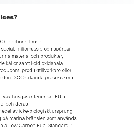
vices?
CC) innebär att man
 social, miljömässig och spårbar
vunna material och produkter,
de källor samt koldioxidsnåla
oducent, produkttillverkare eller
ISCC Corsia-broschyr
m den ISCC-erkända process som
Engelska
Nedladdningar
h växthusgaskriterierna i EU:s
del och deras
medel av icke-biologiskt ursprung
lig på marina bränslen som används
fornia Low Carbon Fuel Standard.
"