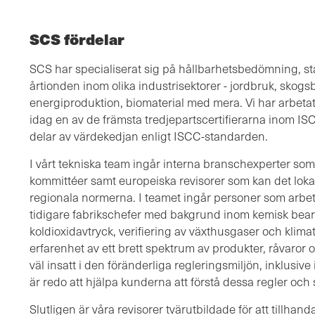
SCS fördelar
SCS har specialiserat sig på hållbarhetsbedömning, st
årtionden inom olika industrisektorer - jordbruk, skogs
energiproduktion, biomaterial med mera. Vi har arbet
idag en av de främsta tredjepartscertifierarna inom ISCC
delar av värdekedjan enligt ISCC-standarden.
I vårt tekniska team ingår interna branschexperter som 
kommittéer samt europeiska revisorer som kan det loka
regionala normerna. I teamet ingår personer som arbet
tidigare fabrikschefer med bakgrund inom kemisk bear
koldioxidavtryck, verifiering av växthusgaser och kli
erfarenhet av ett brett spektrum av produkter, råvaror
väl insatt i den föränderliga regleringsmiljön, inklusi
är redo att hjälpa kunderna att förstå dessa regler och s
Slutligen är våra revisorer tvärutbildade för att tillhan