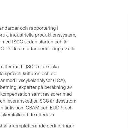
andarder och rapportering i
bruk, industriella produktionssystem,
at med ISCC sedan starten och är
. Detta omfattar certifiering av alla
sitter med i ISCC:s tekniska
la språket, kulturen och de
ar med livscykelanalyser (LCA),
betning, experter på beräkning av
matkompensation samt revisorer med
 och leveranskedjor. SCS är dessutom
ve initiativ som CBAM och EUDR, och
äkerställa att de efterlevs.
dahålla kompletterande certifieringar