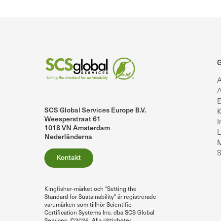
G
A
A
E
SCS Global Services Europe B.V.
K
lobalServices på LinkedIn.
SCS Global Services på YouTube
Weesperstraat 61
I
1018 VN Amsterdam
L
Nederländerna
M
S
Kontakt
Kingfisher-märket och "Setting the
Standard for Sustainability" är registrerade
varumärken som tillhör Scientific
Certification Systems Inc. dba SCS Global
Services. ©2026. Alla rättigheter