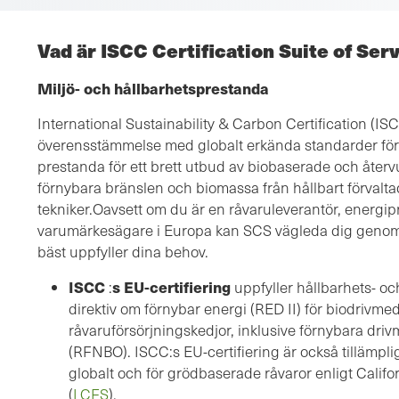
Vad är ISCC Certification Suite of Ser
Miljö- och hållbarhetsprestanda
International Sustainability & Carbon Certification (IS
överensstämmelse med
globalt erkända standarder för
prestanda för ett brett utbud av biobaserade och åter
förnybara bränslen och biomassa från hållbart förvalta
tekniker.Oavsett om du är en råvaruleverantör, energipr
varumärkesägare i Europa kan SCS vägleda dig geno
bäst uppfyller dina behov.
ISCC
s EU-certifiering
:
uppfyller hållbarhets- oc
direktiv om förnybar energi (RED II) för biodrivme
råvaruförsörjningskedjor, inklusive förnybara driv
(RFNBO). ISCC:s EU-certifiering är också tillämp
globalt och för grödbaserade råvaror enligt Cali
(
LCFS
)
.