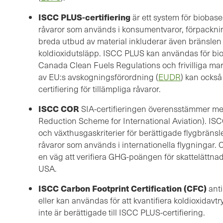
ISCC PLUS-certifiering
är ett system för biobas
råvaror som används i konsumentvaror, förpacknin
breda utbud av material inkluderar även bränslen
koldioxidutsläpp. ISCC PLUS kan användas för bi
Canada Clean Fuels Regulations och frivilliga mar
av EU:s avskogningsförordning (
EUDR
) kan också 
certifiering för tillämpliga råvaror.
ISCC COR
SIA-certifieringen överensstämmer m
Reduction Scheme for International Aviation). ISC
och växthusgaskriterier för berättigade flygbränsl
råvaror som används i internationella flygningar. 
en väg att verifiera GHG-poängen för skattelättnade
USA.
ISCC Carbon Footprint Certification (CFC)
ant
eller kan användas för att kvantifiera koldioxidavt
inte är berättigade till ISCC PLUS-certifiering.