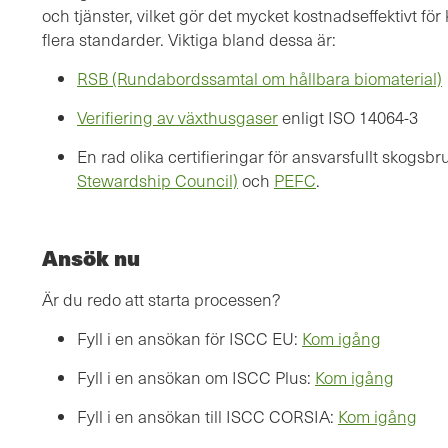
och tjänster, vilket gör det mycket kostnadseffektivt fö
flera standarder. Viktiga bland dessa är:
RSB (Rundabordssamtal om hållbara biomaterial)
Verifiering av växthusgaser
enligt ISO 14064-3
En rad olika certifieringar för ansvarsfullt skogsb
Stewardship Council)
och
PEFC
.
Ansök nu
Är du redo att starta processen?
Fyll i en ansökan för ISCC EU:
Kom igång
Fyll i en ansökan om ISCC Plus:
Kom igång
Fyll i en ansökan till ISCC CORSIA:
Kom igång