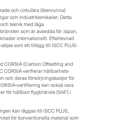
erade och cirkulära (återvunna)
gar och industrikemikalier. Detta
 och teknik med låga
obränslen som är avsedda för Japan,
knader internationellt. Efterlevnad
väljas som ett tillägg till ISCC PLUS-
ed CORSIA (Carbon Offsetting and
C CORSIA verifierar hållbarhets-
en och deras försörjningskedjor för
CORSIA-certifiering kan också vara
r för hållbart flygbränsle (SAF) i
ingen
kan läggas till ISCC PLUS,
rycket för konventionella material som