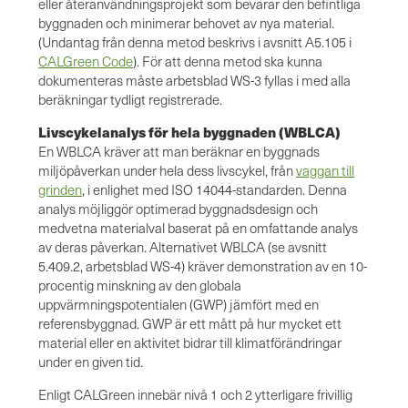
eller återanvändningsprojekt som bevarar den befintliga
byggnaden och minimerar behovet av nya material.
(Undantag från denna metod beskrivs i avsnitt A5.105 i
CALGreen Code
). För att denna metod ska kunna
dokumenteras måste arbetsblad WS-3 fyllas i med alla
beräkningar tydligt registrerade.
Livscykelanalys för hela byggnaden (WBLCA)
En WBLCA kräver att man beräknar en byggnads
miljöpåverkan under hela dess livscykel, från
vaggan till
grinden
, i enlighet med ISO 14044-standarden. Denna
analys möjliggör optimerad byggnadsdesign och
medvetna materialval baserat på en omfattande analys
av deras påverkan. Alternativet WBLCA (se avsnitt
5.409.2, arbetsblad WS-4) kräver demonstration av en 10-
procentig minskning av den globala
uppvärmningspotentialen (GWP) jämfört med en
referensbyggnad. GWP är ett mått på hur mycket ett
material eller en aktivitet bidrar till klimatförändringar
under en given tid.
Enligt CALGreen innebär nivå 1 och 2 ytterligare frivillig