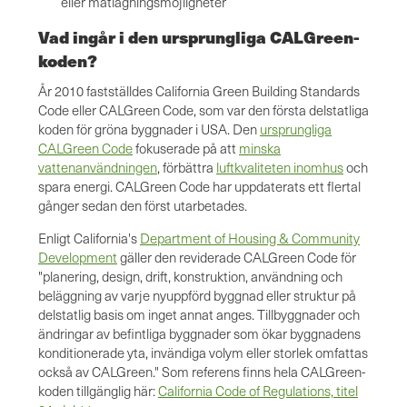
eller matlagningsmöjligheter
Vad ingår i den ursprungliga CALGreen-
koden?
År 2010 fastställdes California Green Building Standards
Code eller CALGreen Code, som var den första delstatliga
koden för gröna byggnader i USA. Den
ursprungliga
CALGreen Code
fokuserade på att
minska
vattenanvändningen
, förbättra
luftkvaliteten inomhus
och
spara energi. CALGreen Code har uppdaterats ett flertal
gånger sedan den först utarbetades.
Enligt California's
Department of Housing & Community
Development
gäller den reviderade CALGreen Code för
"planering, design, drift, konstruktion, användning och
beläggning av varje nyuppförd byggnad eller struktur på
delstatlig basis om inget annat anges. Tillbyggnader och
ändringar av befintliga byggnader som ökar byggnadens
konditionerade yta, invändiga volym eller storlek omfattas
också av CALGreen." Som referens finns hela CALGreen-
koden tillgänglig här:
California Code of Regulations, titel