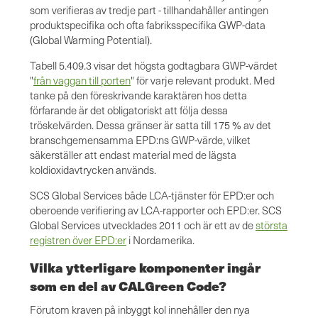
som verifieras av tredje part - tillhandahåller antingen
produktspecifika och ofta fabriksspecifika GWP-data
(Global Warming Potential).
Tabell 5.409.3 visar det högsta godtagbara GWP-värdet
"
från vaggan till porten
" för varje relevant produkt. Med
tanke på den föreskrivande karaktären hos detta
förfarande är det obligatoriskt att följa dessa
tröskelvärden. Dessa gränser är satta till 175 % av det
branschgemensamma EPD:ns GWP-värde, vilket
säkerställer att endast material med de lägsta
koldioxidavtrycken används.
SCS Global Services både LCA-tjänster för EPD:er och
oberoende verifiering av LCA-rapporter och EPD:er. SCS
Global Services utvecklades 2011 och är ett av de
största
registren över EPD:er
i Nordamerika.
Vilka ytterligare komponenter ingår
som en del av CALGreen Code?
Förutom kraven på inbyggt kol innehåller den nya