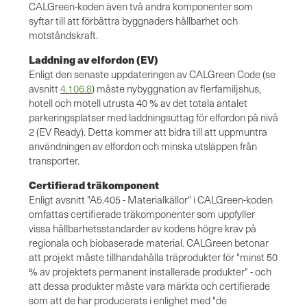
CALGreen-koden även två andra komponenter som
syftar till att förbättra byggnaders hållbarhet och
motståndskraft.
Laddning av elfordon (EV)
Enligt den senaste uppdateringen av CALGreen Code (se
avsnitt
4.106.8
) måste nybyggnation av flerfamiljshus,
hotell och motell utrusta 40 % av det totala antalet
parkeringsplatser med laddningsuttag för elfordon på nivå
2 (EV Ready). Detta kommer att bidra till att uppmuntra
användningen av elfordon och minska utsläppen från
transporter.
Certifierad träkomponent
Enligt avsnitt "A5.405 - Materialkällor" i CALGreen-koden
omfattas certifierade träkomponenter som uppfyller
vissa hållbarhetsstandarder av kodens högre krav på
regionala och biobaserade material. CALGreen betonar
att projekt måste tillhandahålla träprodukter för "minst 50
% av projektets permanent installerade produkter" - och
att dessa produkter måste vara märkta och certifierade
som att de har producerats i enlighet med "de