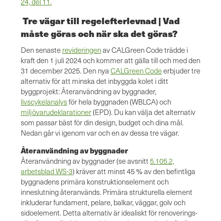
24, del 11.
Tre vägar till regelefterlevnad | Vad
måste göras och när ska det göras?
Den senaste
revideringen
av CALGreen Code trädde i
kraft den 1 juli 2024 och kommer att gälla till och med den
31 december 2025. Den nya
CALGreen Code
erbjuder tre
alternativ för att minska det inbyggda kolet i ditt
byggprojekt: Återanvändning av byggnader,
livscykelanalys
för hela byggnaden (WBLCA) och
miljövarudeklarationer
(EPD). Du kan välja det alternativ
som passar bäst för din design, budget och dina mål.
Nedan går vi igenom var och en av dessa tre vägar.
Återanvändning av byggnader
Återanvändning av byggnader (se avsnitt
5.105.2,
arbetsblad WS-3
) kräver att minst 45 % av den befintliga
byggnadens primära konstruktionselement och
inneslutning återanvänds. Primära strukturella element
inkluderar fundament, pelare, balkar, väggar, golv och
sidoelement. Detta alternativ är idealiskt för renoverings-