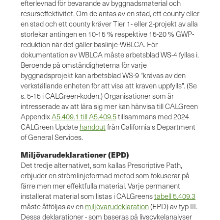
efterlevnad för bevarande av byggnadsmaterial och
resurseffektivitet. Om de antas av en stad, ett county eller
en stad och ett county kräver Tier 1- eller 2-projekt av alla
storlekar antingen en 10-15 % respektive 15-20 % GWP-
reduktion när det gäller baslinje-WBLCA. För
dokumentation av WBLCA måste arbetsblad WS-4 fyllas i.
Beroende på omständigheterna för varje
byggnadsprojekt kan arbetsblad WS-9 "krävas av den
verkställande enheten för att visa att kraven uppfylls". (Se
s. 5-15 i CALGreen-koden.) Organisationer som är
intresserade av att lära sig mer kan hänvisa till CALGreen
Appendix
A5.409.1 till A5.409.5
tillsammans med 2024
CALGreen Update
handout
från California's Department
of General Services.
Miljövarudeklarationer (EPD)
Det tredje alternativet, som kallas Prescriptive Path,
erbjuder en strömlinjeformad metod som fokuserar på
färre men mer effektfulla material. Varje permanent
installerat material som listas i CALGreens
tabell 5.409.3
måste åtföljas av en
miljövarudeklaration
(EPD) av typ III.
Dessa deklarationer - som baseras på livscykelanalyser