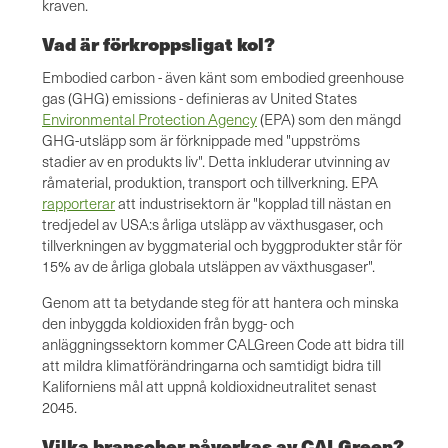
kraven.
Vad är förkroppsligat kol?
Embodied carbon - även känt som embodied greenhouse
gas (GHG) emissions - definieras av United States
Environmental Protection Agency
(EPA) som den mängd
GHG-utsläpp som är förknippade med "uppströms
stadier av en produkts liv". Detta inkluderar utvinning av
råmaterial, produktion, transport och tillverkning. EPA
rapporterar
att industrisektorn är "kopplad till nästan en
tredjedel av USA:s årliga utsläpp av växthusgaser, och
tillverkningen av byggmaterial och byggprodukter står för
15% av de årliga globala utsläppen av växthusgaser".
Genom att ta betydande steg för att hantera och minska
den inbyggda koldioxiden från bygg- och
anläggningssektorn kommer CALGreen Code att bidra till
att mildra klimatförändringarna och samtidigt bidra till
Kaliforniens mål att uppnå koldioxidneutralitet senast
2045.
Vilka branscher påverkas av CALGreen?