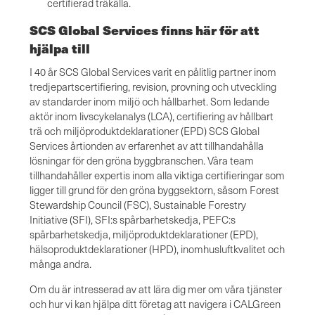
certifierad träkälla.
SCS Global Services finns här för att
hjälpa till
I 40 år SCS Global Services varit en pålitlig partner inom
tredjepartscertifiering, revision, provning och utveckling
av standarder inom miljö och hållbarhet. Som ledande
aktör inom livscykelanalys (LCA), certifiering av hållbart
trä och miljöproduktdeklarationer (EPD) SCS Global
Services årtionden av erfarenhet av att tillhandahålla
lösningar för den gröna byggbranschen. Våra team
tillhandahåller expertis inom alla viktiga certifieringar som
ligger till grund för den gröna byggsektorn, såsom Forest
Stewardship Council (FSC), Sustainable Forestry
Initiative (SFI), SFI:s spårbarhetskedja, PEFC:s
spårbarhetskedja, miljöproduktdeklarationer (EPD),
hälsoproduktdeklarationer (HPD), inomhusluftkvalitet och
många andra.
Om du är intresserad av att lära dig mer om våra tjänster
och hur vi kan hjälpa ditt företag att navigera i CALGreen