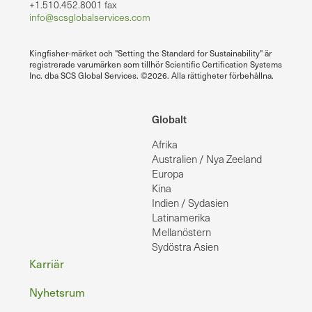
+1.510.452.8001 fax
info@scsglobalservices.com
Kingfisher-märket och "Setting the Standard for Sustainability" är
registrerade varumärken som tillhör Scientific Certification Systems
Inc. dba SCS Global Services. ©2026. Alla rättigheter förbehållna.
Globalt
Afrika
Australien / Nya Zeeland
Europa
Kina
Indien / Sydasien
Latinamerika
Mellanöstern
Sydöstra Asien
Sidfot
Karriär
Nyhetsrum