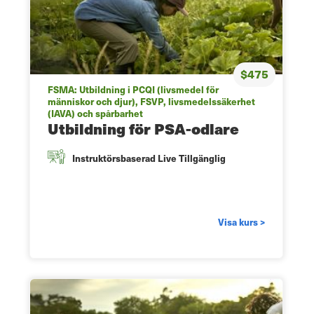
$475
FSMA: Utbildning i PCQI (livsmedel för
människor och djur), FSVP, livsmedelssäkerhet
(IAVA) och spårbarhet
Utbildning för PSA-odlare
Instruktörsbaserad Live Tillgänglig
Visa kurs >