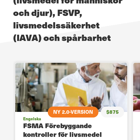
och djur), FSVP,
livsmedelssäkerhet
(IAVA) och spårbarhet
5
NY 2.0-VERSION
$875
Engelska
t
FSMA Förebyggande
kontroller för livsmedel