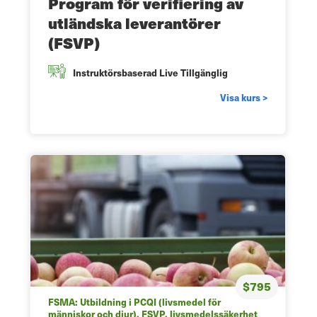
Program för verifiering av
utländska leverantörer
(FSVP)
Instruktörsbaserad Live Tillgänglig
Visa kurs >
$795
FSMA: Utbildning i PCQI (livsmedel för
människor och djur), FSVP, livsmedelssäkerhet