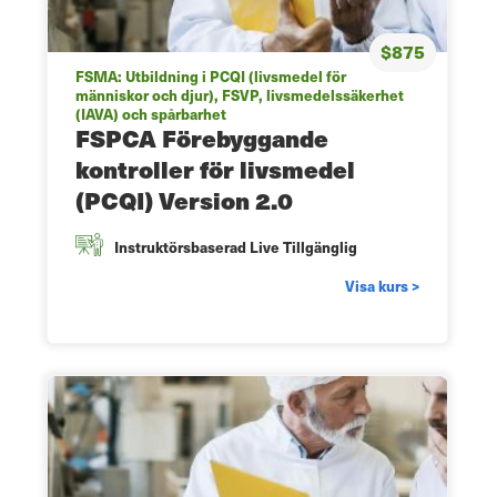
$875
FSMA: Utbildning i PCQI (livsmedel för
människor och djur), FSVP, livsmedelssäkerhet
(IAVA) och spårbarhet
FSPCA Förebyggande
kontroller för livsmedel
(PCQI) Version 2.0
Instruktörsbaserad Live Tillgänglig
Visa kurs >