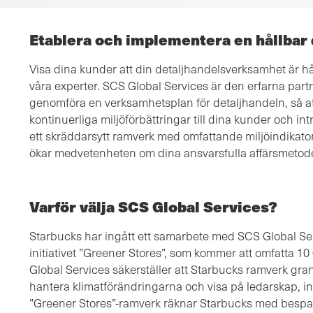
Etablera och implementera en hållbar
Visa dina kunder att din detaljhandelsverksamhet är 
våra experter. SCS Global Services är den erfarna part
genomföra en verksamhetsplan för detaljhandeln, så 
kontinuerliga miljöförbättringar till dina kunder och intr
ett skräddarsytt ramverk med omfattande miljöindikato
ökar medvetenheten om dina ansvarsfulla affärsmetode
Varför välja SCS Global Services?
Starbucks har ingått ett samarbete med SCS Global Se
initiativet ”Greener Stores”, som kommer att omfatta 1
Global Services säkerställer att Starbucks ramverk gra
hantera klimatförändringarna och visa på ledarskap, i
”Greener Stores”-ramverk räknar Starbucks med bespari