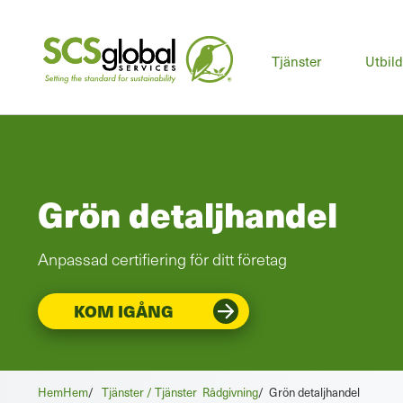
Huv
Tjänster
Utbil
Grön detaljhandel
Anpassad certifiering för ditt företag
KOM IGÅNG
Hem
Hem
/
Tjänster / Tjänster
Rådgivning
/
Grön detaljhandel