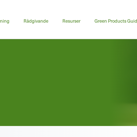
udmeny
dning
Rådgivande
Resurser
Green Products Gui