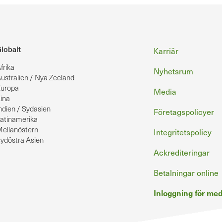
Sidfot
lobalt
Karriär
frika
Nyhetsrum
ustralien / Nya Zeeland
uropa
Media
ina
ndien / Sydasien
Företagspolicyer
atinamerika
ellanöstern
Integritetspolicy
ydöstra Asien
Ackrediteringar
Betalningar online
Inloggning för m