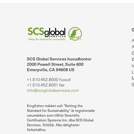
G
A
A
E
SCS Global Services huvudkontor
K
lobalServices på LinkedIn.
SCS Global Services på YouTube
2000 Powell Street, Suite 600
I
Emeryville, CA 94608 US
L
M
+1.510.452.8000 huvud
S
+1.510.452.8001 fax
info@scsglobalservices.com
Kingfisher-märket och "Setting the
Standard for Sustainability" är registrerade
varumärken som tillhör Scientific
Certification Systems Inc. dba SCS Global
Services. ©2026. Alla rättigheter
förbehållna.