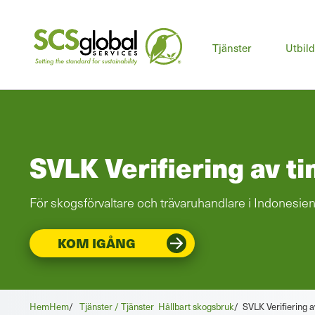
Huv
Tjänster
Utbil
SVLK Verifiering av t
För skogsförvaltare och trävaruhandlare i Indonesie
KOM IGÅNG
Hem
Hem
/
Tjänster / Tjänster
Hållbart skogsbruk
/
SVLK Verifiering a