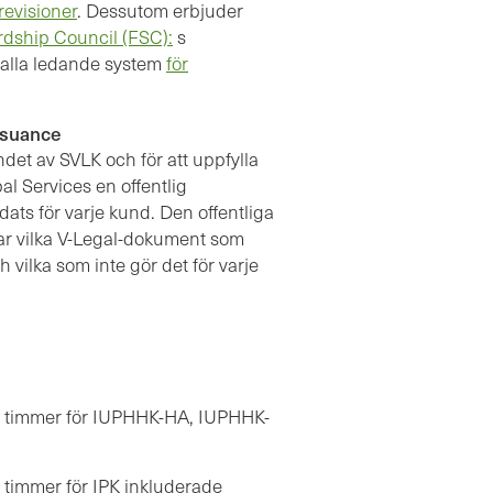
evisioner
. Dessutom erbjuder
rdship Council (FSC):
s
 alla ledande system
för
ssuance
det av SVLK och för att uppfylla
l Services en offentlig
ts för varje kund. Den offentliga
ar vilka V-Legal-dokument som
 vilka som inte gör det för varje
 av timmer för IUPHHK-HA, IUPHHK-
av timmer för IPK inkluderade