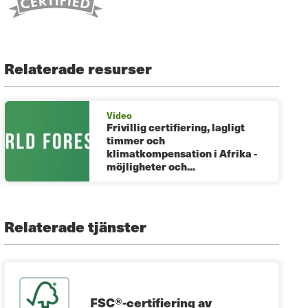
Relaterade resurser
Video
Frivillig certifiering, lagligt
timmer och
klimatkompensation i Afrika -
möjligheter och...
Relaterade tjänster
FSC®-certifiering av