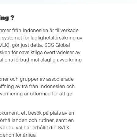
ing ?
mer från Indonesien är tillverkade
ka systemet för laglighetsförsäkring av
LK), gör just detta. SCS Global
sken för oavsiktliga överträdelser av
liens förbud mot olaglig avverkning
tioner och grupper av associerade
kaffning av trä från Indonesien och
verifiering är utformad för att ge
okument, ett besök på plats av en
förhållanden och rutiner, samt en
När du väl har erhållit din SVLK-
s genomför årliga