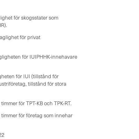
glighet för skogsstater som
R).
aglighet för privat
lagligheten för IUIPHHK-innehavare
heten för IUI (tillstånd för
triföretag, tillstånd för stora
av timmer för TPT-KB och TPK-RT.
av timmer för företag som innehar
022