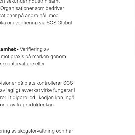
 och sekundärindustrin samt
. Organisationer som bedriver
sationer på andra håll med
öka om verifiering via SCS Global
samhet -
Verifiering av
s mot praxis på marken genom
kogsförvaltare eller
visioner på plats kontrollerar SCS
av lagligt avverkat virke fungerar i
r i tidigare led i kedjan kan ingå
törer av träprodukter kan
ering av skogsförvaltning och har