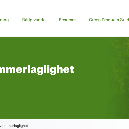
udmeny
dning
Rådgivande
Resurser
Green Products Gui
immerlaglighet
n
v timmerlaglighet