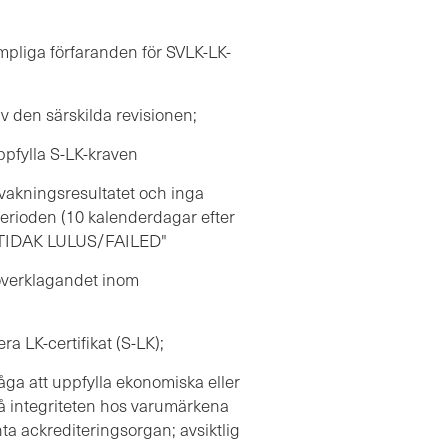
lämpliga förfaranden för SVLK-LK-
av den särskilda revisionen;
ppfylla S-LK-kraven
ningsresultatet och inga
erioden (10 kalenderdagar efter
 "TIDAK LULUS/FAILED"
 överklagandet inom
ra LK-certifikat (S-LK);
rmåga att uppfylla ekonomiska eller
på integriteten hos varumärkena
ta ackrediteringsorgan; avsiktlig