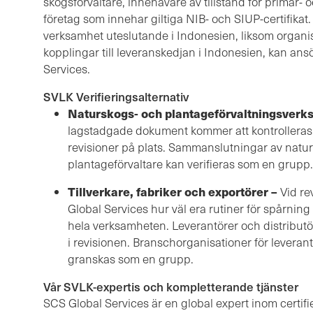
skogsförvaltare, innehavare av tillstånd för primär-
företag som innehar giltiga NIB- och SIUP-certifikat
verksamhet uteslutande i Indonesien, liksom organi
kopplingar till leveranskedjan i Indonesien, kan ans
Services.
SVLK Verifieringsalternativ
Naturskogs- och plantageförvaltningsverk
lagstadgade dokument kommer att kontrollera
revisioner på plats. Sammanslutningar av naturs
plantageförvaltare kan verifieras som en grupp.
Tillverkare, fabriker och exportörer –
Vid re
Global Services hur väl era rutiner för spårning 
hela verksamheten. Leverantörer och distributöre
i revisionen. Branschorganisationer för leveran
granskas som en grupp.
Vår SVLK-expertis och kompletterande tjänster
SCS Global Services är en global expert inom certifi