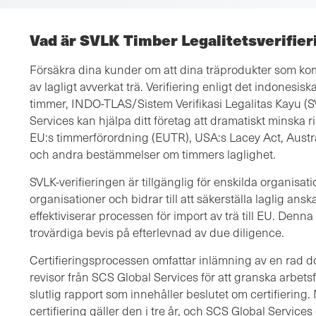
Vad är SVLK Timber Legalitetsverifier
Försäkra dina kunder om att dina träprodukter som kom
av lagligt avverkat trä. Verifiering enligt det indonesis
timmer, INDO-TLAS/Sistem Verifikasi Legalitas Kayu (SV
Services kan hjälpa ditt företag att dramatiskt minska ri
EU:s timmerförordning (EUTR), USA:s Lacey Act, Austra
och andra bestämmelser om timmers laglighet.
SVLK-verifieringen är tillgänglig för enskilda organisa
organisationer och bidrar till att säkerställa laglig ans
effektiviserar processen för import av trä till EU. Denna 
trovärdiga bevis på efterlevnad av due diligence.
Certifieringsprocessen omfattar inlämning av en rad d
revisor från SCS Global Services för att granska arbets
slutlig rapport som innehåller beslutet om certifiering. 
certifiering gäller den i tre år, och SCS Global Service