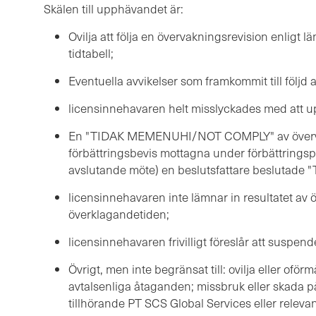
Skälen till upphävandet är:
Ovilja att följa en övervakningsrevision enligt 
tidtabell;
Eventuella avvikelser som framkommit till följd 
licensinnehavaren helt misslyckades med att u
En "TIDAK MEMENUHI/NOT COMPLY" av övervak
förbättringsbevis mottagna under förbättringsp
avslutande möte) en beslutsfattare beslutade
licensinnehavaren inte lämnar in resultatet av
överklagandetiden;
licensinnehavaren frivilligt föreslår att suspende
Övrigt, men inte begränsat till: ovilja eller ofö
avtalsenliga åtaganden; missbruk eller skada 
tillhörande PT SCS Global Services eller relevan