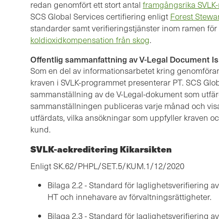
redan genomfört ett stort antal
framgångsrika SVLK-r
SCS Global Services certifiering enligt
Forest Stewa
standarder samt verifieringstjänster inom ramen för
koldioxidkompensation från skog
.
Offentlig sammanfattning av V-Legal Document I
Som en del av informationsarbetet kring genomföran
kraven i SVLK-programmet presenterar PT. SCS Globa
sammanställning av de V-Legal-dokument som utfärda
sammanställningen publiceras varje månad och vis
utfärdats, vilka ansökningar som uppfyller kraven och
kund.
SVLK-ackreditering Kikarsikten
Enligt SK.62/PHPL/SET.5/KUM.1/12/2020
Bilaga 2.2 - Standard för laglighetsverifiering
HT och innehavare av förvaltningsrättigheter.
Bilaga 2.3 - Standard för laglighetsverifiering 