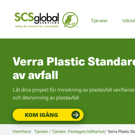
Huv
Tjänster
Utbil
Verra Plastic Standar
av avfall
Låt dina projekt för minskning av plastavfall verifier
och återvinning av plastavfall
KOM IGÅNG
Hem
Hem
/
Tjänster / Tjänster
Företagets hållbarhet
/
Verra Plastic St