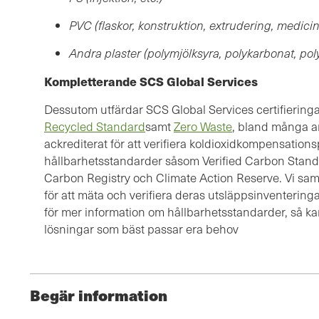
PVC (flaskor, konstruktion, extrudering, medici
Andra plaster (polymjölksyra, polykarbonat, poly
Kompletterande SCS Global Services
Dessutom utfärdar SCS Global Services certifieringa
Recycled Standard
samt
Zero Waste
, bland många a
ackrediterat för att verifiera koldioxidkompensations
hållbarhetsstandarder såsom Verified Carbon Stand
Carbon Registry och Climate Action Reserve. Vi sa
för att mäta och verifiera deras utsläppsinventering
för mer information om hållbarhetsstandarder, så kan v
lösningar som bäst passar era behov
Begär information