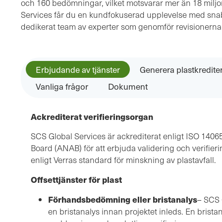
och 160 bedömningar, vilket motsvarar mer än 18 miljo
Services får du en kundfokuserad upplevelse med sna
dedikerat team av experter som genomför revisionerna a
Erbjudande av tjänster
Generera plastkredite
Vanliga frågor
Dokument
Ackrediterat verifieringsorgan
SCS Global Services är ackrediterat enligt ISO 1406
Board (ANAB) för att erbjuda validering och verifie
enligt Verras standard för minskning av plastavfall.
Offsettjänster för plast
Förhandsbedömning eller bristanalys
– SCS 
en bristanalys innan projektet inleds. En bristan