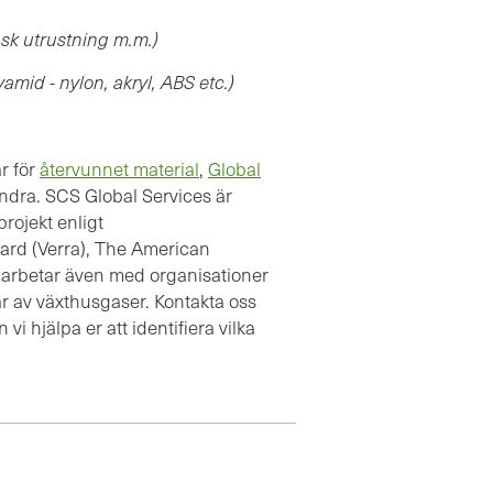
nsk utrustning m.m.)
amid - nylon, akryl, ABS etc.)
r för
återvunnet material
,
Global
ndra. SCS Global Services är
projekt enligt
ard (Verra), The American
marbetar även med organisationer
ar av växthusgaser. Kontakta oss
i hjälpa er att identifiera vilka