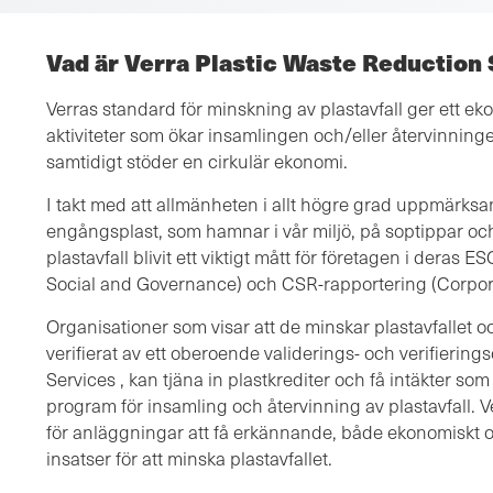
Vad är Verra Plastic Waste Reduction
Verras standard för minskning av plastavfall ger ett e
aktiviteter som ökar insamlingen och/eller återvinninge
samtidigt stöder en cirkulär ekonomi.
I takt med att allmänheten i allt högre grad uppmärksam
engångsplast, som hamnar i vår miljö, på soptippar oc
plastavfall blivit ett viktigt mått för företagen i deras
Social and Governance) och CSR-rapportering (Corporat
Organisationer som visar att de minskar plastavfallet och
verifierat av ett oberoende validerings- och verifieri
Services , kan tjäna in plastkrediter och få intäkter so
program för insamling och återvinning av plastavfall. Ve
för anläggningar att få erkännande, både ekonomiskt o
insatser för att minska plastavfallet.