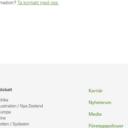
rmation?
Ta kontakt med oss.
Sidfot
lobalt
Karriär
frika
Nyhetsrum
ustralien / Nya Zeeland
uropa
Media
ina
ndien / Sydasien
Företagspolicyer