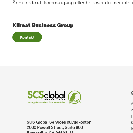
Är du redo att komma igång eller behöver du mer info
Klimat Business Group
Kontakt
G
A
A
E
SCS Global Services huvudkontor
K
lobalServices på LinkedIn.
SCS Global Services på YouTube
2000 Powell Street, Suite 600
I
Emeryville, CA 94608 US