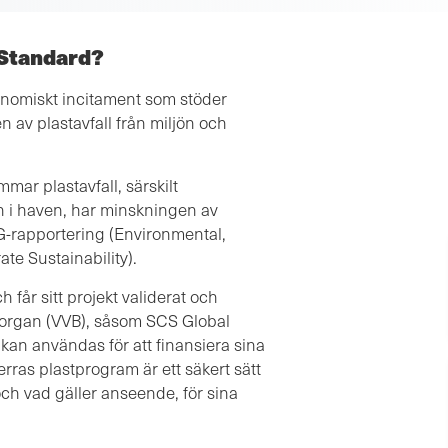
 Standard?
konomiskt incitament som stöder
n av plastavfall från miljön och
mar plastavfall, särskilt
h i haven, har minskningen av
 ESG-rapportering (Environmental,
e Sustainability).
 får sitt projekt validerat och
ngsorgan (VVB), såsom SCS Global
m kan användas för att finansiera sina
rras plastprogram är ett säkert sätt
ch vad gäller anseende, för sina