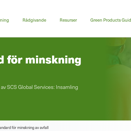
udmeny
dning
Rådgivande
Resurser
Green Products Gui
d för minskning
as av SCS Global Services: Insamling
andard för minskning av avfall