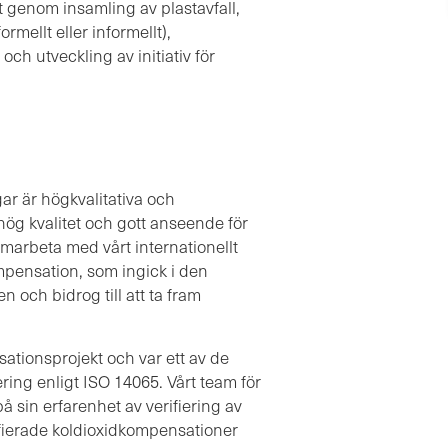
 genom insamling av plastavfall,
rmellt eller informellt),
ch utveckling av initiativ för
gar är högkvalitativa och
 hög kvalitet och gott anseende för
amarbeta med vårt internationellt
mpensation, som ingick i den
 och bidrog till att ta fram
ationsprojekt och var ett av de
ering enligt ISO 14065. Vårt team för
 sin erfarenhet av verifiering av
ifierade koldioxidkompensationer