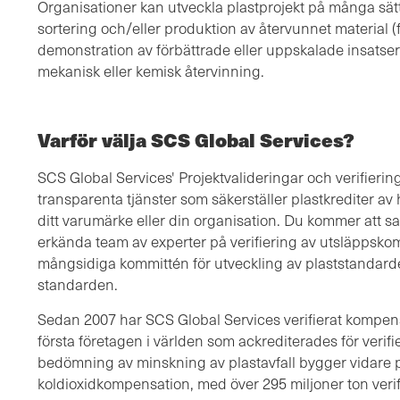
Organisationer kan utveckla plastprojekt på många sätt
sortering och/eller produktion av återvunnet material (fo
demonstration av förbättrade eller uppskalade insatser o
mekanisk eller kemisk återvinning.
Varför välja SCS Global Services?
SCS Global Services' Projektvalideringar och verifierin
transparenta tjänster som säkerställer plastkrediter av
ditt varumärke eller din organisation. Du kommer att s
erkända team av experter på verifiering av utsläppsko
mångsidiga kommittén för utveckling av plaststandarden
standarden.
Sedan 2007 har SCS Global Services verifierat kompens
första företagen i världen som ackrediterades för verifi
bedömning av minskning av plastavfall bygger vidare på
koldioxidkompensation, med över 295 miljoner ton ver