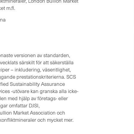
iktmineraler, London Bullion Market
t m.fl.
rna
naste versionen av standarden,
cklats särskilt för att säkerställa
iper – inkludering, väsentlighet,
gande prestationskriterierna. SCS
ified Sustainability Assurance
ices -utövare kan granska alla icke-
en med hjälp av företags- eller
gar omfattar DJSI,
llion Market Association och
onfliktmineraler och mycket mer.