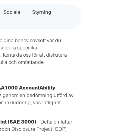
Sociala
Styrning
se dina behov oavsett var du
alidera specifika
. Kontakta oss för att diskutera
fulla och omfattande
 AA1000 AccountAbility
lls genom en bedömning utförd av
r: inkludering, väsentlighet,
nligt ISAE 3000) -
Detta omfattar
rbon Disclosure Project (CDP)