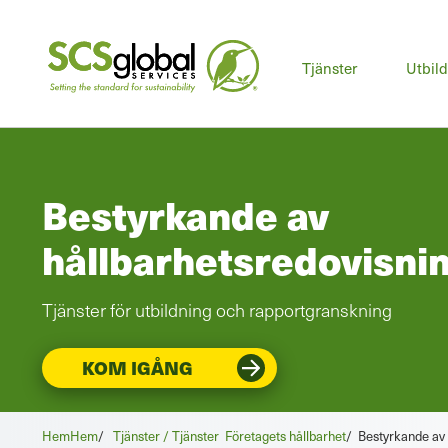
Huv
Tjänster
Utbil
Bestyrkande av
hållbarhetsredovisni
Tjänster för utbildning och rapportgranskning
KOM IGÅNG
Hem
Hem
/
Tjänster / Tjänster
Företagets hållbarhet
/
Bestyrkande av 