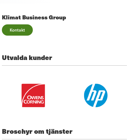
Klimat Business Group
Kontakt
Utvalda kunder
Broschyr om tjänster