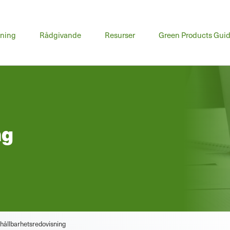
udmeny
dning
Rådgivande
Resurser
Green Products Gui
ng
hållbarhetsredovisning