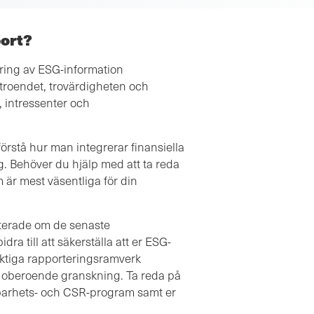
port?
ring av ESG-information
rtroendet, trovärdigheten och
, intressenter och
 förstå hur man integrerar finansiella
g. Behöver du hjälp med att ta reda
m är mest väsentliga för din
daterade om de senaste
a till att säkerställa att er ESG-
iktiga rapporteringsramverk
 oberoende granskning. Ta reda på
llbarhets- och CSR-program samt er