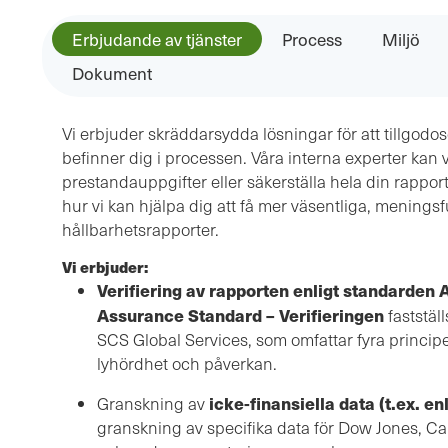
Erbjudande av tjänster
Process
Miljö
Dokument
Vi erbjuder skräddarsydda lösningar för att tillgodo
befinner dig i processen. Våra interna experter kan v
prestandauppgifter eller säkerställa hela din rapport
hur vi kan hjälpa dig att få mer väsentliga, menings
hållbarhetsrapporter.
Vi erbjuder:
Verifiering av rapporten enligt standarden
Assurance Standard – Verifieringen
faststä
SCS Global Services, som omfattar fyra principe
lyhördhet och påverkan.
icke-finansiella data (t.ex. e
Granskning av
granskning av specifika data för Dow Jones, Ca