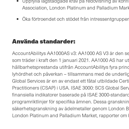
Uppfylla lagstadgade krav på redovisning av konfl
Association, London Platinum and Palladium Marke
Öka förtroendet och stödet från intressentgruppe
Använda standarder:
AccountAbilitys AA1000AS v3: AA1000 AS V3 är den se
som träder i kraft den 1 januari 2021. AA1000 AS har utve
hållbarhetsprestanda utifrån AccountAbilitys fyra princ
lyhördhet och påverkan – tillsammans med de underlig
Global Services är en av endast ett fåtal utbildade Cert
Practitioners (CSAP) i USA. ISAE 3000: SCS Global Serv
finansiella indikatorer baserade på ISAE 3000-standard
programriktlinjer för specifika ämnen. Dessa gransknin
säkerhetsgranskning av ädelmetaller genom London Bu
London Platinum and Palladium Market, rapporter om k