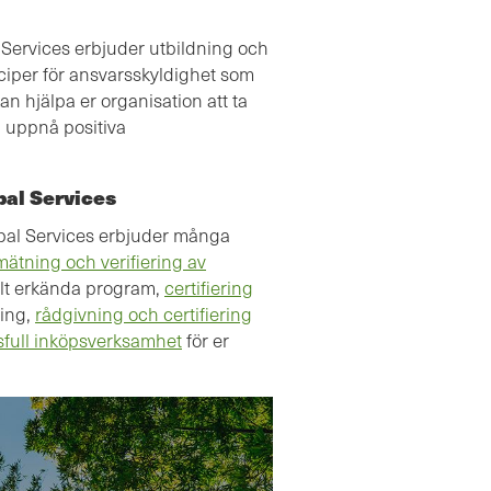
Services erbjuder utbildning och
nciper för ansvarsskyldighet som
an hjälpa er organisation att ta
 uppnå positiva
al Services
obal Services erbjuder många
mätning och verifiering av
llt erkända program,
certifiering
ning,
rådgivning och certifiering
rsfull inköpsverksamhet
för er