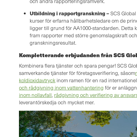
och andra rapporteringsramverk.
Utbildning i rapportgranskning –
SCS Global 
kurser för erfarna hållbarhetsledare om de pri
ligger till grund för AA1000-standarden. Detta k
fram rapporter med större genomslagskraft och
granskningsresultat.
Kompletterande erbjudanden från SCS Glob
Kombinera flera tjänster och spara pengar! SCS Gl
samverkande tjänster för företagsverifiering, såsom
koldioxidavtryck
inom ramen för en rad internatione
och rådgivning inom vattenhantering
för er anlägg
inom nollavfall
,
rådgivning och verifiering av ansva
leverantörskedja och mycket mer.