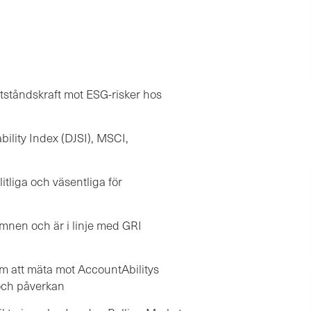
tståndskraft mot ESG-risker hos
ility Index (DJSI), MSCI,
litliga och väsentliga för
 ämnen och är i linje med GRI
om att mäta mot AccountAbilitys
 och påverkan