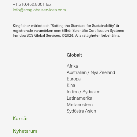
+1.510.452.8001 fax
info@scsglobalservices.com
Kingfisher-märket och "Setting the Standard for Sustainability" är
registrerade varumärken som tillhör Scientific Certification Systems
Inc. dba SCS Global Services. ©2026. Alla rättigheter förbehållna.
Globalt
Afrika
Australien / Nya Zeeland
Europa
Kina
Indien / Sydasien
Latinamerika
Mellanöstern
Sydöstra Asien
Sidfot
Karriär
Nyhetsrum