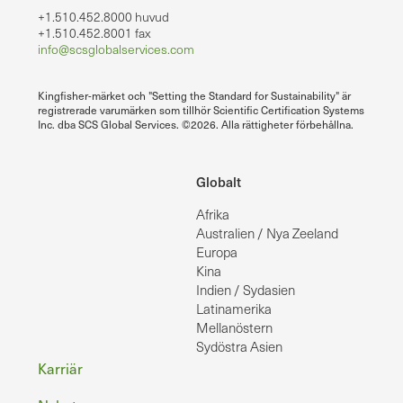
+1.510.452.8000 huvud
+1.510.452.8001 fax
info@scsglobalservices.com
Kingfisher-märket och "Setting the Standard for Sustainability" är
registrerade varumärken som tillhör Scientific Certification Systems
Inc. dba SCS Global Services. ©2026. Alla rättigheter förbehållna.
Globalt
Afrika
Australien / Nya Zeeland
Europa
Kina
Indien / Sydasien
Latinamerika
Mellanöstern
Sydöstra Asien
Sidfot
Karriär