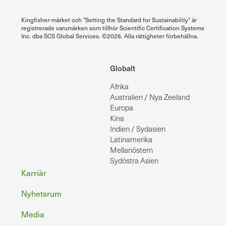
Kingfisher-märket och "Setting the Standard for Sustainability" är
registrerade varumärken som tillhör Scientific Certification Systems
Inc. dba SCS Global Services. ©2026. Alla rättigheter förbehållna.
Globalt
Afrika
Australien / Nya Zeeland
Europa
Kina
Indien / Sydasien
Latinamerika
Mellanöstern
Sydöstra Asien
Sidfot
Karriär
Nyhetsrum
Media