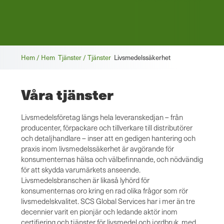
Brödsmula
Hem / Hem
Tjänster / Tjänster
Livsmedelssäkerhet
Våra tjänster
Livsmedelsföretag längs hela leveranskedjan – från
producenter, förpackare och tillverkare till distributörer
och detaljhandlare – inser att en gedigen hantering och
praxis inom livsmedelssäkerhet är avgörande för
konsumenternas hälsa och välbefinnande, och nödvändig
för att skydda varumärkets anseende.
Livsmedelsbranschen är likaså lyhörd för
konsumenternas oro kring en rad olika frågor som rör
livsmedelskvalitet. SCS Global Services har i mer än tre
decennier varit en pionjär och ledande aktör inom
certifiering och tjänster för livsmedel och jordbruk, med