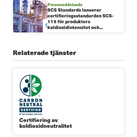
Pressmeddelande
SCS Standards lanserar
certifieringsstandarden SCS-
115 för produkters
koldioxidintensitet och...
Relaterade tjänster
Certifiering av
koldioxidneutralitet