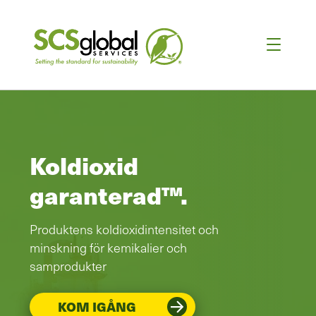
Koldioxid
garanterad™.
Produktens koldioxidintensitet och
minskning för kemikalier och
samprodukter
KOM IGÅNG