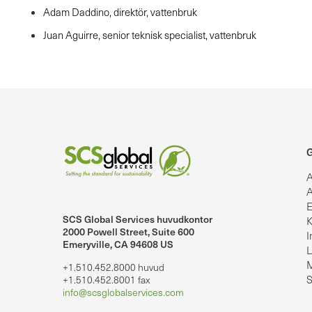
Adam Daddino, direktör, vattenbruk
Juan Aguirre, senior teknisk specialist, vattenbruk
G
A
A
E
SCS Global Services huvudkontor
K
lobalServices på LinkedIn.
SCS Global Services på YouTube
2000 Powell Street, Suite 600
I
Emeryville, CA 94608 US
L
M
+1.510.452.8000 huvud
S
+1.510.452.8001 fax
info@scsglobalservices.com