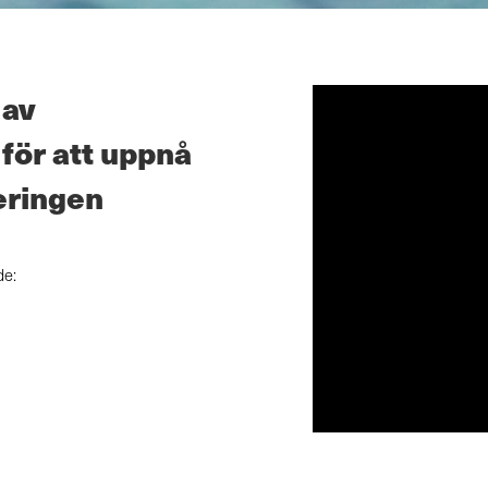
 av
för att uppnå
eringen
de: