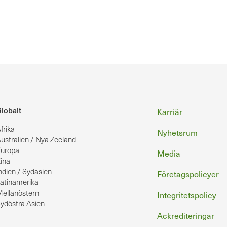
Sidfot
lobalt
Karriär
frika
Nyhetsrum
ustralien / Nya Zeeland
uropa
Media
ina
ndien / Sydasien
Företagspolicyer
atinamerika
ellanöstern
Integritetspolicy
ydöstra Asien
Ackrediteringar