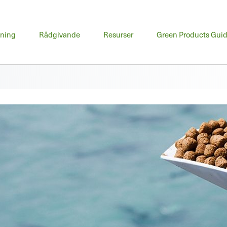
udmeny
dning
Rådgivande
Resurser
Green Products Gui