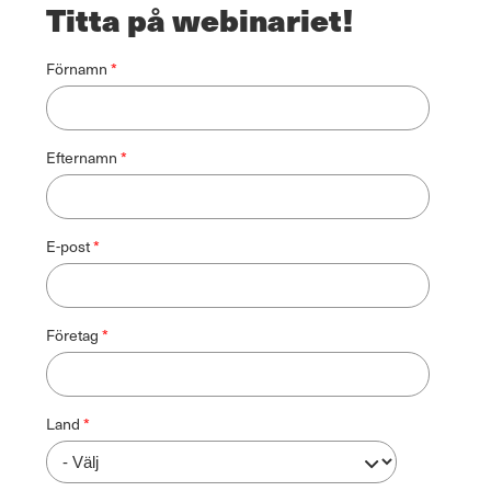
Titta på webinariet!
Förnamn
Efternamn
E-post
Företag
Land