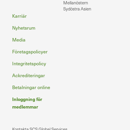
Mellanöstern
Sydöstra Asien
Sidfot
Karriär
Nyhetsrum
Media
Företagspolicyer
Integritetspolicy
Ackrediteringar
Betalningar online
Inloggning för
medlemmar
Kontakta SCS Global Services