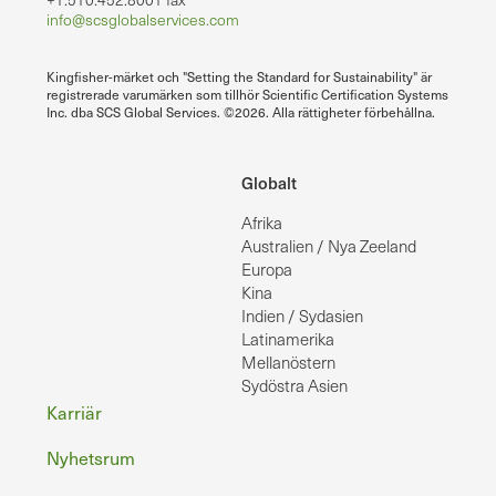
info@scsglobalservices.com
Kingfisher-märket och "Setting the Standard for Sustainability" är
registrerade varumärken som tillhör Scientific Certification Systems
Inc. dba SCS Global Services. ©2026. Alla rättigheter förbehållna.
Globalt
Afrika
Australien / Nya Zeeland
Europa
Kina
Indien / Sydasien
Latinamerika
Mellanöstern
Sydöstra Asien
Sidfot
Karriär
Nyhetsrum