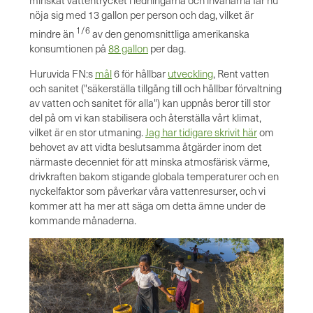
nöja sig med 13 gallon per person och dag, vilket är
1/6
mindre än
av den genomsnittliga amerikanska
konsumtionen på
88 gallon
per dag.
Huruvida FN:s
mål
6 för hållbar
utveckling
, Rent vatten
och sanitet ("säkerställa tillgång till och hållbar förvaltning
av vatten och sanitet för alla") kan uppnås beror till stor
del på om vi kan stabilisera och återställa vårt klimat,
vilket är en stor utmaning.
Jag har tidigare skrivit här
om
behovet av att vidta beslutsamma åtgärder inom det
närmaste decenniet för att minska atmosfärisk värme,
drivkraften bakom stigande globala temperaturer och en
nyckelfaktor som påverkar våra vattenresurser, och vi
kommer att ha mer att säga om detta ämne under de
kommande månaderna.