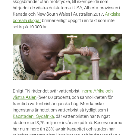
skogsbränder utan motstycke, till exempel de som
härjade i de västra delstaterna i USA, Alberta-provinsen i
Kanada och New South Wales i Australien 2017.
Arktiska
boreala skogar
brinner enligt uppgift i en takt som inte
setts på 10.000 år.
Enligt FN råder det svår vattenbrist
i norra Afrika och
västra Asien
(över 60 procent), och sannolikheten för
framtida vattenbrist är ganska hög. Men kanske
ingenstans är hotet om vattenbrist så tydligt som i
Kapstaden i Sydafrika,
där vattenbristen har tvingat
staden med 3,75 miljoner invånare på knä. Reservoarerna
har nu mindre än 23% av sin kapacitet och staden har
minskat vattentrycket i ledningarna och invånarna får nu