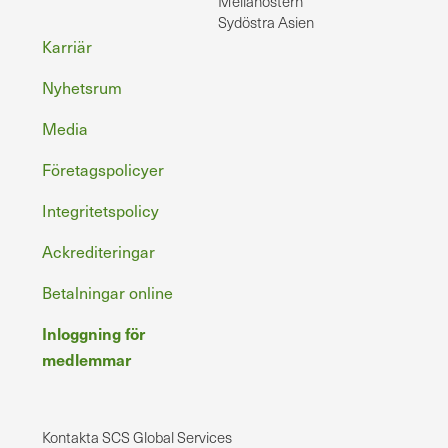
Mellanöstern
Sydöstra Asien
Sidfot
Karriär
Nyhetsrum
Media
Företagspolicyer
Integritetspolicy
Ackrediteringar
Betalningar online
Inloggning för
medlemmar
Kontakta SCS Global Services