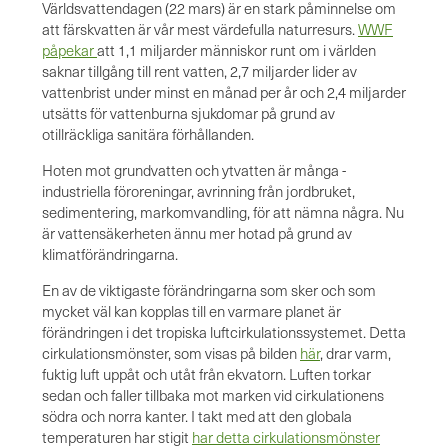
Världsvattendagen (22 mars) är en stark påminnelse om
att färskvatten är vår mest värdefulla naturresurs.
WWF
påpekar
att 1,1 miljarder människor runt om i världen
saknar tillgång till rent vatten, 2,7 miljarder lider av
vattenbrist under minst en månad per år och 2,4 miljarder
utsätts för vattenburna sjukdomar på grund av
otillräckliga sanitära förhållanden.
Hoten mot grundvatten och ytvatten är många -
industriella föroreningar, avrinning från jordbruket,
sedimentering, markomvandling, för att nämna några. Nu
är vattensäkerheten ännu mer hotad på grund av
klimatförändringarna.
En av de viktigaste förändringarna som sker och som
mycket väl kan kopplas till en varmare planet är
förändringen i det tropiska luftcirkulationssystemet. Detta
cirkulationsmönster, som visas på bilden
här
, drar varm,
fuktig luft uppåt och utåt från ekvatorn. Luften torkar
sedan och faller tillbaka mot marken vid cirkulationens
södra och norra kanter. I takt med att den globala
temperaturen har stigit
har detta cirkulationsmönster