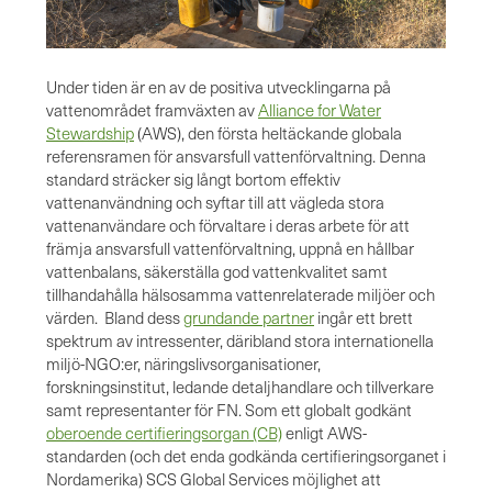
Under tiden är en av de positiva utvecklingarna på
vattenområdet framväxten av
Alliance for Water
Stewardship
(AWS), den första heltäckande globala
referensramen för ansvarsfull vattenförvaltning. Denna
standard sträcker sig långt bortom effektiv
vattenanvändning och syftar till att vägleda stora
vattenanvändare och förvaltare i deras arbete för att
främja ansvarsfull vattenförvaltning, uppnå en hållbar
vattenbalans, säkerställa god vattenkvalitet samt
tillhandahålla hälsosamma vattenrelaterade miljöer och
värden. Bland dess
grundande partner
ingår ett brett
spektrum av intressenter, däribland stora internationella
miljö-NGO:er, näringslivsorganisationer,
forskningsinstitut, ledande detaljhandlare och tillverkare
samt representanter för FN. Som ett globalt godkänt
oberoende certifieringsorgan (CB)
enligt AWS-
standarden (och det enda godkända certifieringsorganet i
Nordamerika) SCS Global Services möjlighet att