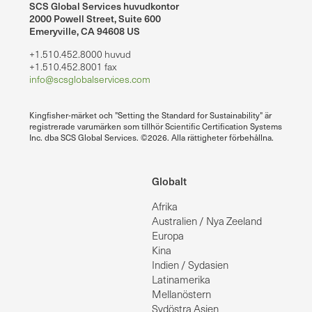
SCS Global Services huvudkontor
2000 Powell Street, Suite 600
Emeryville, CA 94608 US
+1.510.452.8000 huvud
+1.510.452.8001 fax
info@scsglobalservices.com
Kingfisher-märket och "Setting the Standard for Sustainability" är
registrerade varumärken som tillhör Scientific Certification Systems
Inc. dba SCS Global Services. ©2026. Alla rättigheter förbehållna.
Globalt
Afrika
Australien / Nya Zeeland
Europa
Kina
Indien / Sydasien
Latinamerika
Mellanöstern
Sydöstra Asien