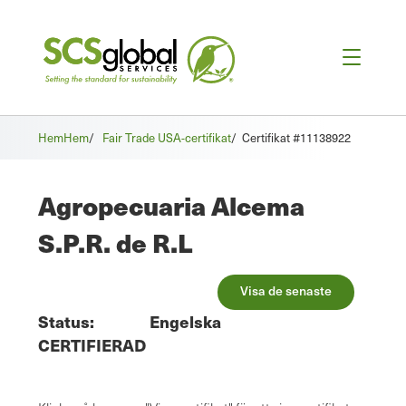
Hem
Hem
/
Fair Trade USA-certifikat
/
Certifikat #11138922
Agropecuaria Alcema
S.P.R. de R.L
Visa de senaste
Status:
Engelska
CERTIFIERAD