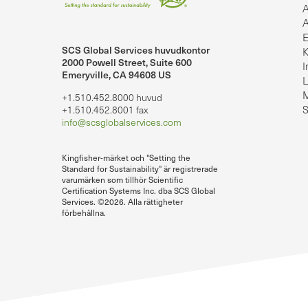
A
A
E
SCS Global Services huvudkontor
K
lobalServices på LinkedIn.
SCS Global Services på YouTube
2000 Powell Street, Suite 600
I
Emeryville, CA 94608 US
L
M
+1.510.452.8000 huvud
S
+1.510.452.8001 fax
info@scsglobalservices.com
Kingfisher-märket och "Setting the
Standard for Sustainability" är registrerade
varumärken som tillhör Scientific
Certification Systems Inc. dba SCS Global
Services. ©2026. Alla rättigheter
förbehållna.