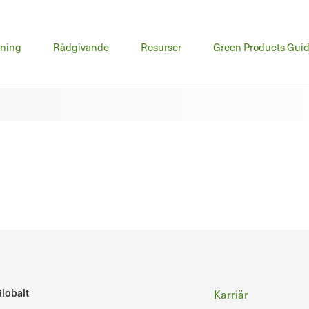
udmeny
dning
Rådgivande
Resurser
Green Products Gui
Sidfot
lobalt
Karriär