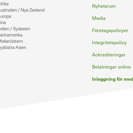
frika
Nyhetsrum
ustralien / Nya Zeeland
uropa
Media
ina
ndien / Sydasien
Företagspolicyer
atinamerika
ellanöstern
Integritetspolicy
ydöstra Asien
Ackrediteringar
Betalningar online
Inloggning för m